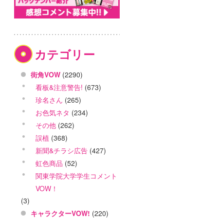
カテゴリー
街角VOW
(2290)
看板&注意警告!
(673)
珍名さん
(265)
お色気ネタ
(234)
その他
(262)
誤植
(368)
新聞&チラシ広告
(427)
虹色商品
(52)
関東学院大学学生コメント
VOW！
(3)
キャラクターVOW!
(220)