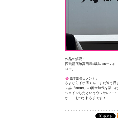
作品の解説：
西武新宿線高田馬場駅のホームに
ロウ）
総本部長コメント：
さよならイボ痔くん、また逢う日
ン誌『smart』の黄金時代を築
ジョインしたというウワサの‥‥
か！ おつかれさまです！