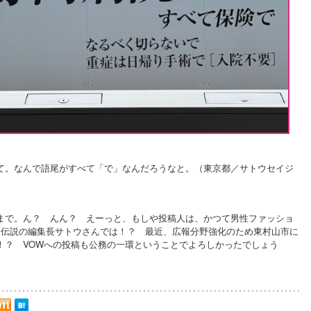
て。なんで語尾がすべて「で」なんだろうなと。（東京都／サトウセイジ
まで。ん？ んん？ えーっと、もしや投稿人は、かつて男性ファッショ
いた伝説の編集長サトウさんでは！？ 最近、広報分野強化のため東村山市に
！？ VOWへの投稿も公務の一環ということでよろしかったでしょう