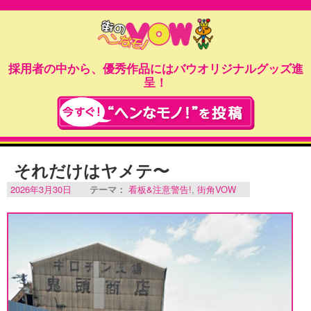
採用者の中から、優秀作品にはバウオリジナルグッズ進
呈！
それだけはヤメテ〜
2026年3月30日
テーマ：
看板&注意警告!
,
街角VOW