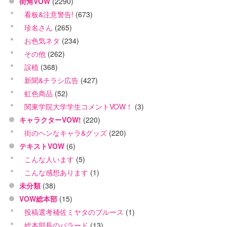
街角VOW
(2290)
看板&注意警告!
(673)
珍名さん
(265)
お色気ネタ
(234)
その他
(262)
誤植
(368)
新聞&チラシ広告
(427)
虹色商品
(52)
関東学院大学学生コメントVOW！
(3)
キャラクターVOW!
(220)
街のヘンなキャラ&グッズ
(220)
テキストVOW
(6)
こんな人います
(5)
こんな感想あります
(1)
未分類
(38)
VOW総本部
(15)
投稿選考補佐ミヤタのブルース
(1)
総本部長のバラード
(13)