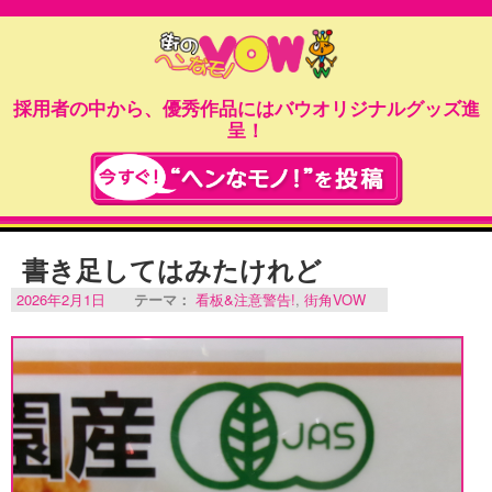
採用者の中から、優秀作品にはバウオリジナルグッズ進
呈！
書き足してはみたけれど
2026年2月1日
テーマ：
看板&注意警告!
,
街角VOW