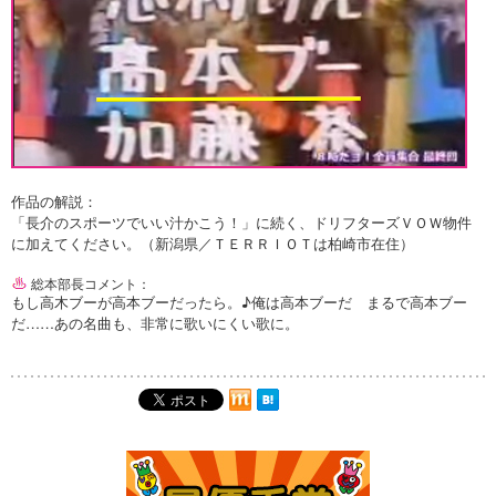
作品の解説：
「長介のスポーツでいい汁かこう！」に続く、ドリフターズＶＯＷ物件
に加えてください。（新潟県／ＴＥＲＲＩＯＴは柏崎市在住）
総本部長コメント：
もし高木ブーが高本ブーだったら。♪俺は高本ブーだ まるで高本ブー
だ……あの名曲も、非常に歌いにくい歌に。