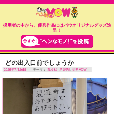
採用者の中から、優秀作品にはバウオリジナルグッズ進
呈！
どの出入口前でしょうか
2025年7月20日
テーマ：
看板&注意警告!
,
街角VOW