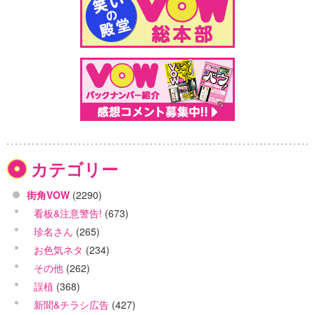
カテゴリー
街角VOW
(2290)
看板&注意警告!
(673)
珍名さん
(265)
お色気ネタ
(234)
その他
(262)
誤植
(368)
新聞&チラシ広告
(427)