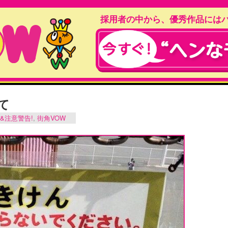
採用者の中から、優秀作品には
て
&注意警告!
,
街角VOW