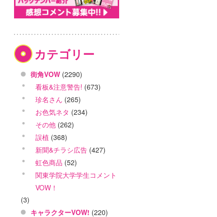
カテゴリー
街角VOW
(2290)
看板&注意警告!
(673)
珍名さん
(265)
お色気ネタ
(234)
その他
(262)
誤植
(368)
新聞&チラシ広告
(427)
虹色商品
(52)
関東学院大学学生コメント
VOW！
(3)
キャラクターVOW!
(220)