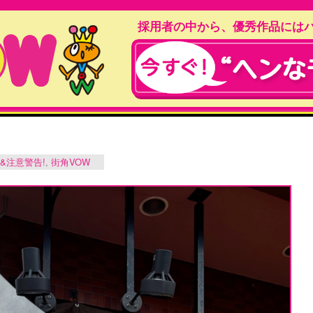
採用者の中から、優秀作品には
&注意警告!
,
街角VOW