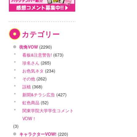
カテゴリー
街角VOW
(2290)
看板&注意警告!
(673)
珍名さん
(265)
お色気ネタ
(234)
その他
(262)
誤植
(368)
新聞&チラシ広告
(427)
虹色商品
(52)
関東学院大学学生コメント
VOW！
(3)
キャラクターVOW!
(220)