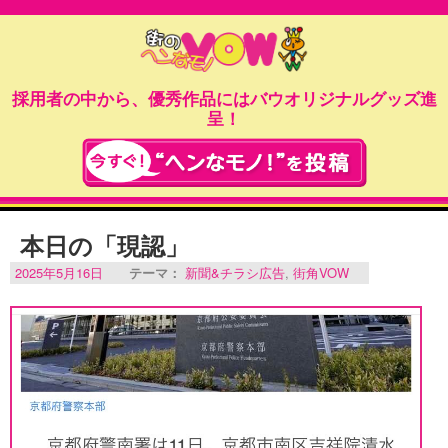
採用者の中から、優秀作品にはバウオリジナルグッズ進
呈！
本日の「現認」
2025年5月16日
テーマ：
新聞&チラシ広告
,
街角VOW